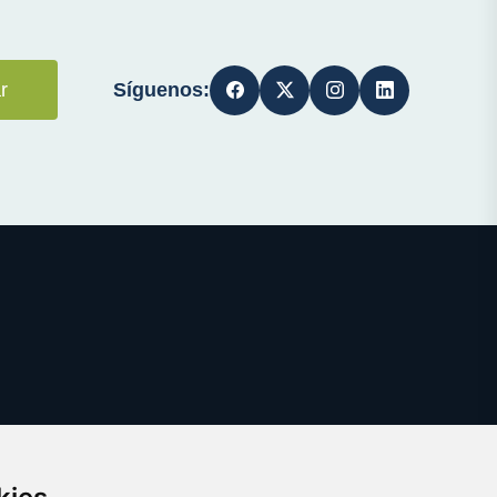
Síguenos:
r